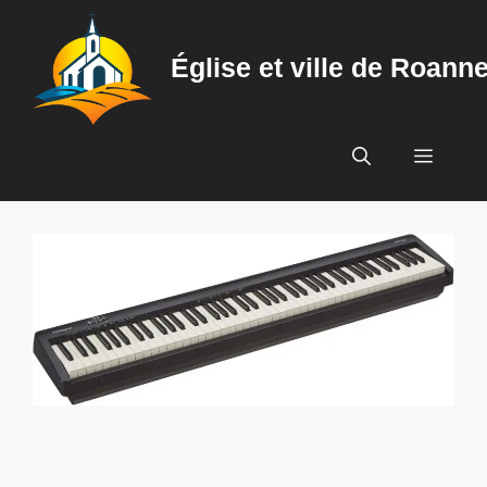
Aller
au
Église et ville de Roann
contenu
Menu