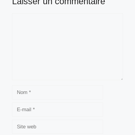
Laisser un commentaire
Commentaire
Nom
E-
mail
Site
web