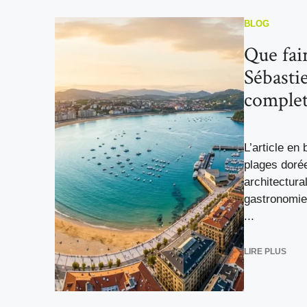
BLOG
Que fair
Sébasti
comple
L’article en 
plages doré
architectura
gastronomie
...
LIRE PLUS