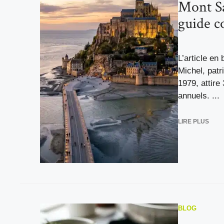
Mont Sa
guide c
L’article en
Michel, pat
1979, attire 
annuels. ...
LIRE PLUS
BLOG