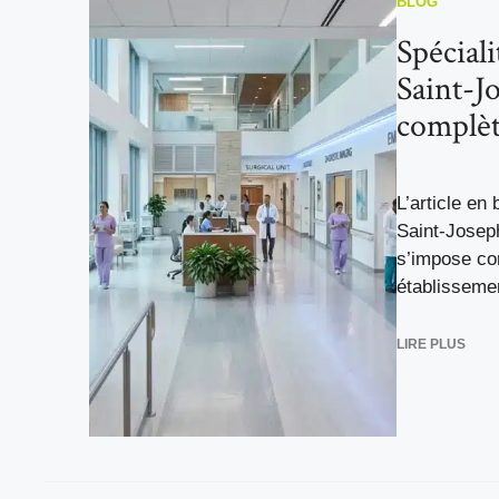
BLOG
Spéciali
Saint-Jo
complè
L’article en 
Saint-Josep
s’impose co
établissemen
LIRE PLUS