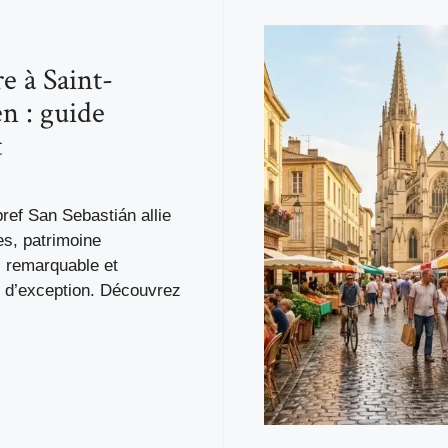
e à Saint-
en : guide
t
bref San Sebastián allie
es, patrimoine
l remarquable et
 d’exception. Découvrez