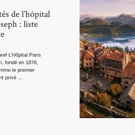
tés de l’hôpital
seph : liste
te
bref L’Hôpital Paris
h, fondé en 1878,
mme le premier
t privé ...