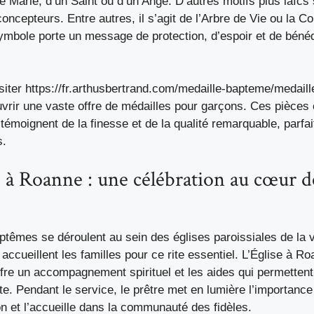
ge Marie, d’un Saint ou d’un Ange. D’autres motifs plus laïcs
oncepteurs. Entre autres, il s’agit de l’Arbre de Vie ou la 
ymbole porte un message de protection, d’espoir et de bénéd
siter
https://fr.arthusbertrand.com/medaille-bapteme/medail
vrir une vaste offre de médailles pour garçons. Ces pièces
 témoignent de la finesse et de la qualité remarquable, parfa
s.
à Roanne : une célébration au cœur de
ptêmes se déroulent au sein des églises paroissiales de la 
 accueillent les familles pour ce rite essentiel. L’Église à R
ffre un accompagnement spirituel et les aides qui permetten
e. Pendant le service, le prêtre met en lumière l’importanc
n et l’accueille dans la communauté des fidèles.