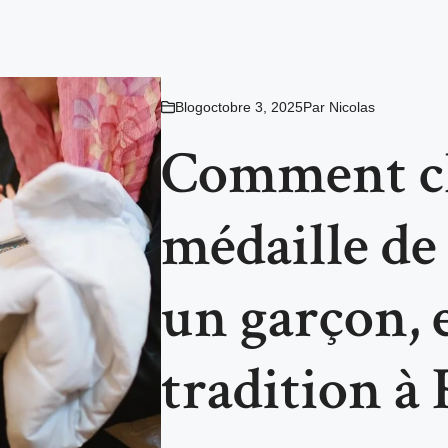
Blog
octobre 3, 2025
Par
Nicolas
Comment ch
médaille d
un garçon, e
tradition à