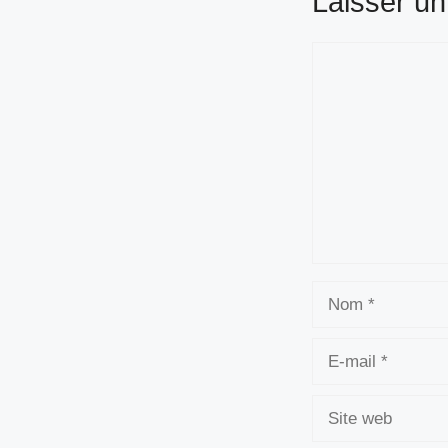
Laisser u
Commentaire
Nom
E-
mail
Site
web