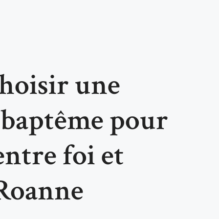
oisir une
e baptême pour
ntre foi et
 Roanne