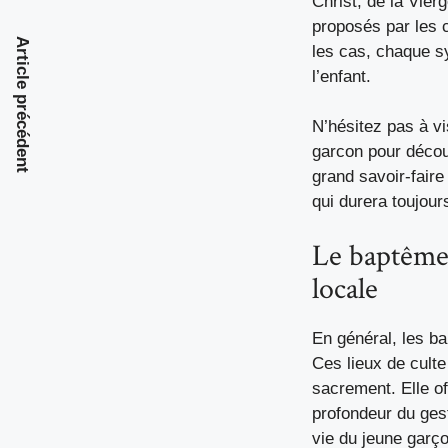
Christ, de la Vier
proposés par les c
Article précédent
les cas, chaque s
l’enfant.
N’hésitez pas à vi
garcon
pour décou
grand savoir-faire
qui durera toujour
Le baptême 
locale
En général, les ba
Ces lieux de culte
sacrement. Elle o
profondeur du gest
vie du jeune garço