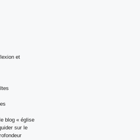
lexion et
ltes
les
le blog « église
guider sur le
rofondeur