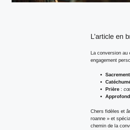
L’article en b
La conversion au c
engagement personn
Sacrement
Catéchum
Prière
:
cœ
Approfond
Chers fidèles et â
roanne » et spécial
chemin de la conv