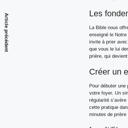
Les fonde
Article précédent
La Bible nous off
enseigné le Notre
invite à prier ave
que vous le lui d
prière, qui devien
Créer un 
Pour
débuter une 
votre foyer. Un si
régularité s’avère
cette pratique da
minutes de prière 