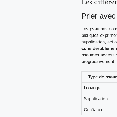
Les différe
Prier ave
Les psaumes const
bibliques exprime
supplication, acti
considérablement
psaumes accessib
progressivement l
Type de psau
Louange
Supplication
Confiance