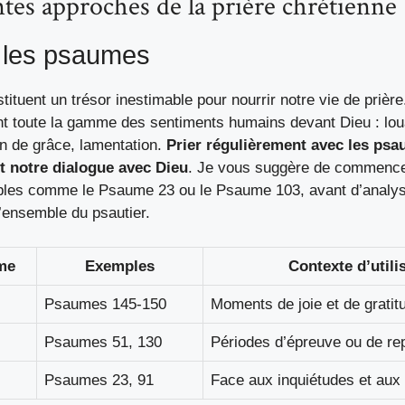
ntes approches de la prière chrétienne
c les psaumes
ituent un trésor inestimable pour nourrir notre vie de priè
nt toute la gamme des sentiments humains devant Dieu : lo
on de grâce, lamentation.
Prier régulièrement avec les psa
 notre dialogue avec Dieu
. Je vous suggère de commence
les comme le Psaume 23 ou le Psaume 103, avant d’analy
’ensemble du psautier.
me
Exemples
Contexte d’utili
Psaumes 145-150
Moments de joie et de gratit
Psaumes 51, 130
Périodes d’épreuve ou de re
Psaumes 23, 91
Face aux inquiétudes et aux 