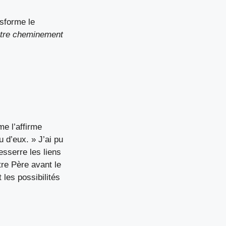
nsforme le
otre cheminement
me l’affirme
u d’eux. » J’ai pu
sserre les liens
re Père avant le
les possibilités