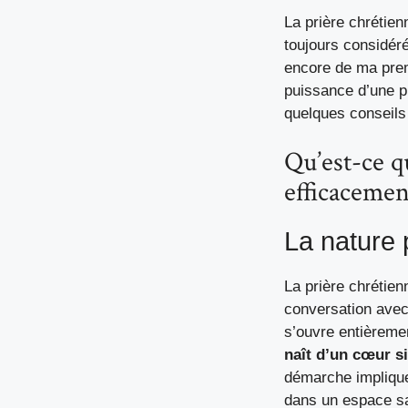
La prière chrétien
toujours considér
encore de ma premi
puissance d’une p
quelques conseils 
Qu’est-ce q
efficacemen
La nature 
La prière chrétien
conversation avec 
s’ouvre entièremen
naît d’un cœur s
démarche implique
dans un espace sa