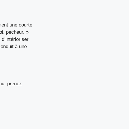
ement une courte
oi, pécheur. »
d’intérioriser
conduit à une
enu, prenez