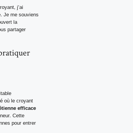
oyant, j’ai
e. Je me souviens
uvert la
ous partager
pratiquer
itable
é où le croyant
étienne efficace
neur. Cette
nnes pour entrer