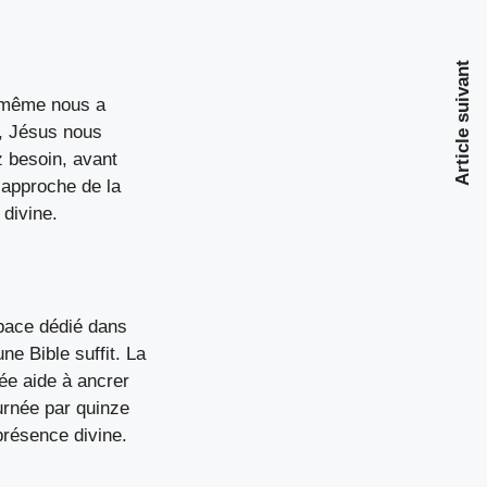
Article suivant
i-même nous a
u, Jésus nous
z besoin, avant
 approche de la
 divine.
space dédié dans
ne Bible suffit. La
ée aide à ancrer
urnée par quinze
présence divine.