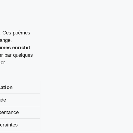
re. Ces poèmes
uange,
umes enrichit
r par quelques
ser
sation
ude
pentance
craintes