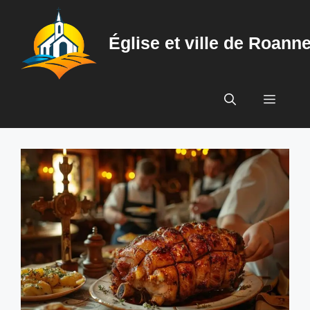
Aller
au
Église et ville de Roann
contenu
Menu