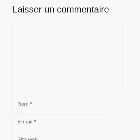
Laisser un commentaire
Commentaire
Nom
E-
mail
Site