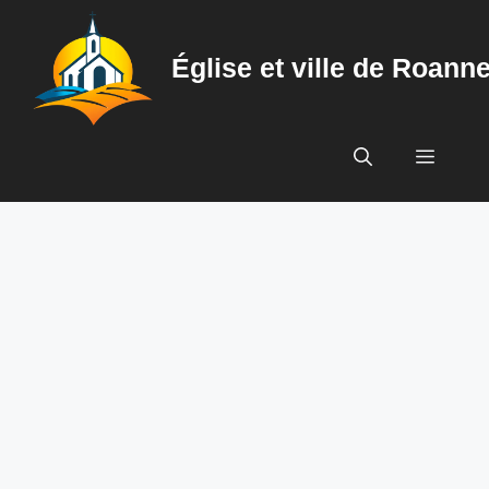
Aller
au
Église et ville de Roann
contenu
Menu