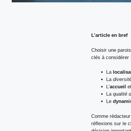
L’article en bref
Choisir une parois
clés à considérer 
La
localisa
La
diversit
L’
accueil
et
La
qualité 
Le
dynami
Comme rédacteur p
réflexions sur le
décision important