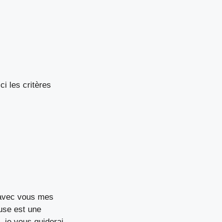
ci les critères
 avec vous mes
use est une
, je vous guiderai