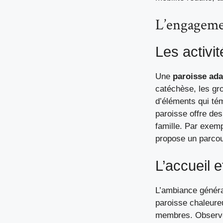
L’engagemen
Les activi
Une
paroisse ad
catéchèse, les gro
d’éléments qui té
paroisse offre des
famille. Par exem
propose un parcou
L’accueil e
L’ambiance généra
paroisse chaleureu
membres. Observez