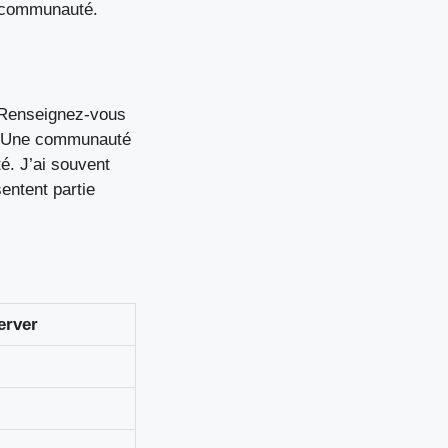
a communauté.
s
 Renseignez-vous
ns. Une communauté
é. J’ai souvent
entent partie
erver