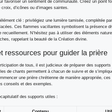
ur favoriser un sentiment de communauté. Créez un point fo
 croix, d’icônes ou d’images saintes.
 élément clé : privilégiez une lumière tamisée, complétée pa
lacées. Ces flammes vacillantes symbolisent la présence div
 recueillement. N’hésitez pas à utiliser des éléments natu
ches, rappelant la beauté de la Création divine.
t ressources pour guider la prière
participation de tous, il est judicieux de préparer des support
illes de chants permettent à chacun de suivre et de s’impliqu
mmencer une prière chrétienne
de manière appropriée, ces
es conseils et des exemples.
capitulatif des supports utiles :
t
Contenu
Uti