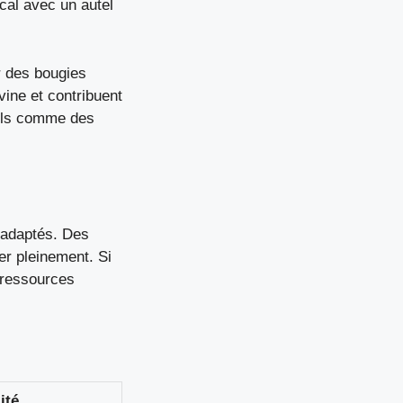
cal avec un autel
r des bougies
ine et contribuent
rels comme des
s adaptés. Des
er pleinement. Si
 ressources
lité