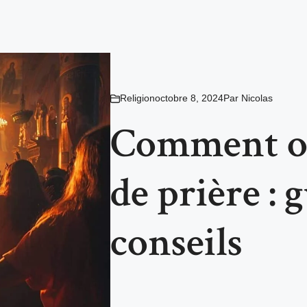
Religion
octobre 8, 2024
Par
Nicolas
Comment or
de prière : 
conseils