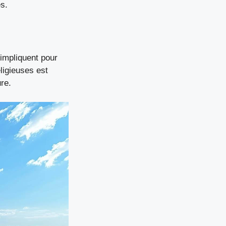
es.
’impliquent pour
eligieuses est
ure.