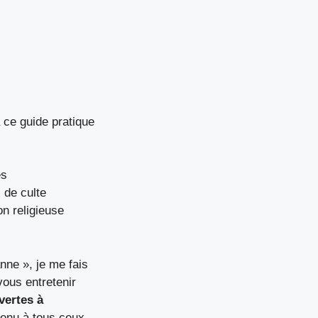
ce guide pratique
es
 de culte
on religieuse
anne », je me fais
vous entretenir
vertes à
venu à tous ceux