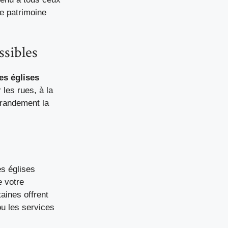
e patrimoine
ssibles
es églises
 les rues, à la
grandement la
es églises
e votre
aines offrent
u les services