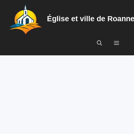
Aller
au
Église et ville de Roann
contenu
Menu